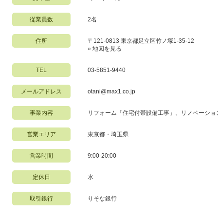
従業員数
2名
住所
〒121-0813 東京都足立区竹ノ塚1-35-12
»
地図を見る
TEL
03-5851-9440
メールアドレス
otani@max1.co.jp
事業内容
リフォーム「住宅付帯設備工事」、リノベーショ
営業エリア
東京都・埼玉県
営業時間
9:00-20:00
定休日
水
取引銀行
りそな銀行